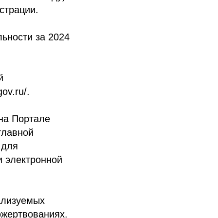
страции.
льности за 2024
й
ov.ru/.
 на Портале
главной
 для
и электронной
ализуемых
ожертвованиях.