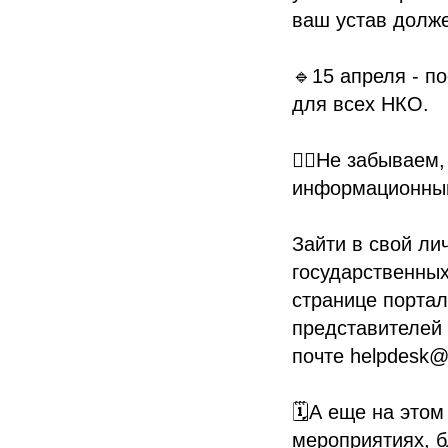
ваш устав долже
🔹15 апреля - п
для всех НКО.
👉🏻Не забываем
информационный п
Зайти в свой ли
государственных
странице портал
представителей 
почте helpdesk@s
🗓А еще на это
мероприятиях, 