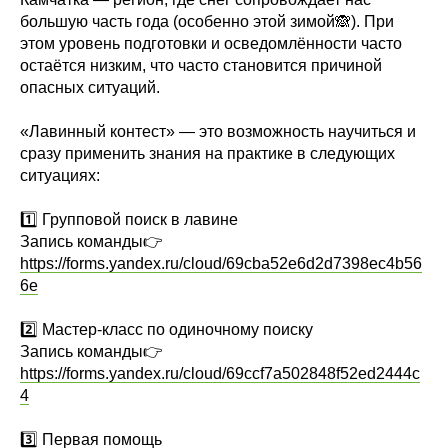
большую часть года (особенно этой зимой🙈). При
этом уровень подготовки и осведомлённости часто
остаётся низким, что часто становится причиной
опасных ситуаций.
«Лавинный контест» — это возможность научиться и
сразу применить знания на практике в следующих
ситуациях:
1️⃣ Групповой поиск в лавине
Запись команды👉
https://forms.yandex.ru/cloud/69cba52e6d2d7398ec4b56
6e
2️⃣ Мастер-класс по одиночному поиску
Запись команды👉
https://forms.yandex.ru/cloud/69ccf7a502848f52ed2444c
4
3️⃣ Первая помощь