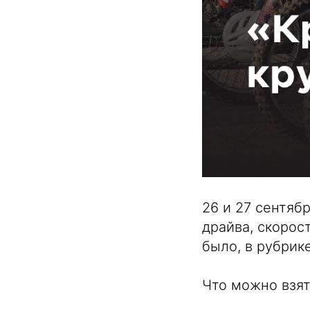
26 и 27 сентяб
драйва, скорос
было, в рубрик
Что можно взят