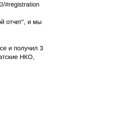
/#registration
й отчет"
, и мы
се и получил 3
чатские НКО,