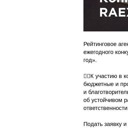
Рейтинговое аге
ежегодного конк
год».
👉🏻К участию в
бюджетные и пр
и благотворите
об устойчивом р
ответственности
Подать заявку и