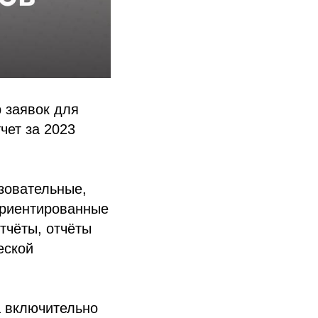
 заявок для
чет за 2023
азовательные,
ориентированные
тчёты, отчёты
еской
а включительно