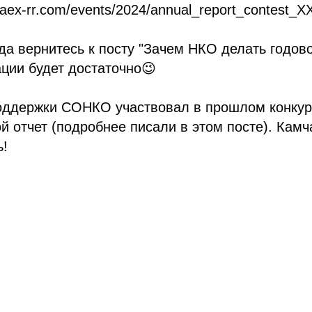
/raex-rr.com/events/2024/annual_report_contest_XXI
да вернитесь к
посту "Зачем НКО делать годово
ции будет достаточно😉
поддержки СОНКО участвовал в прошлом конкур
ой отчет (подробнее писали
в этом посте
). Кам
ь!
Tilda
Made on